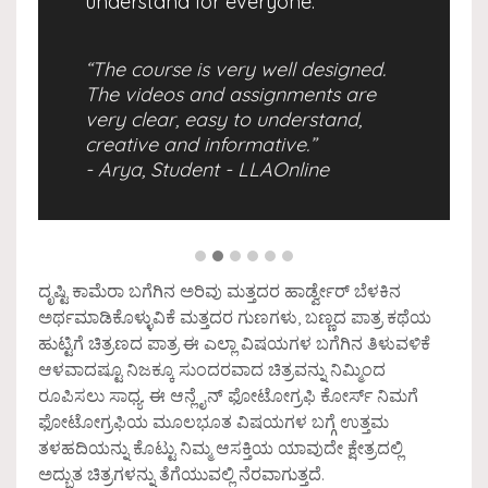
understand for everyone.
“The course is very well designed.
The videos and assignments are
very clear, easy to understand,
creative and informative.”
- Arya, Student - LLAOnline
ದೃಷ್ಟಿ ಕಾಮೆರಾ ಬಗೆಗಿನ ಅರಿವು ಮತ್ತದರ ಹಾರ್ಡ್ವೇರ್ ಬೆಳಕಿನ
ಅರ್ಥಮಾಡಿಕೊಳ್ಳುವಿಕೆ ಮತ್ತದರ ಗುಣಗಳು, ಬಣ್ಣದ ಪಾತ್ರ ಕಥೆಯ
ಹುಟ್ಟಿಗೆ ಚಿತ್ರಣದ ಪಾತ್ರ ಈ ಎಲ್ಲಾ ವಿಷಯಗಳ ಬಗೆಗಿನ ತಿಳುವಳಿಕೆ
ಆಳವಾದಷ್ಟೂ ನಿಜಕ್ಕೂ ಸುಂದರವಾದ ಚಿತ್ರವನ್ನು ನಿಮ್ಮಿಂದ
ರೂಪಿಸಲು ಸಾಧ್ಯ. ಈ ಆನ್ಲೈನ್ ಫೋಟೋಗ್ರಫಿ ಕೋರ್ಸ್ ನಿಮಗೆ
ಫೋಟೋಗ್ರಫಿಯ ಮೂಲಭೂತ ವಿಷಯಗಳ ಬಗ್ಗೆ ಉತ್ತಮ
ತಳಹದಿಯನ್ನು ಕೊಟ್ಟು ನಿಮ್ಮ ಆಸಕ್ತಿಯ ಯಾವುದೇ ಕ್ಷೇತ್ರದಲ್ಲಿ
ಅದ್ಭುತ ಚಿತ್ರಗಳನ್ನು ತೆಗೆಯುವಲ್ಲಿ ನೆರವಾಗುತ್ತದೆ.