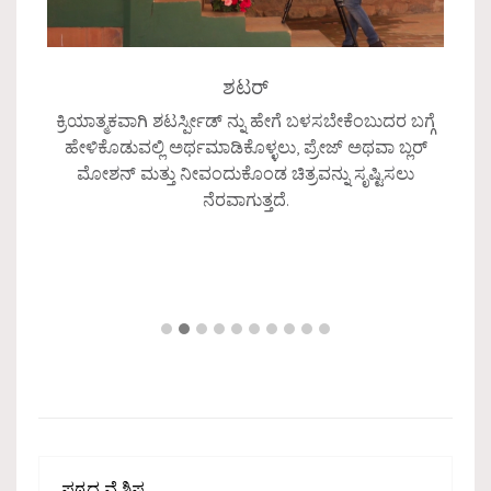
ಶಟರ್
ೇಕು.
ಕ್ರಿಯಾತ್ಮಕವಾಗಿ ಶಟರ್ಸ್ಪೀಡ್ ನ್ನು ಹೇಗೆ ಬಳಸಬೇಕೆಂಬುದರ ಬಗ್ಗೆ
ಛಾಯ
ತು
ಹೇಳಿಕೊಡುವಲ್ಲಿ ಅರ್ಥಮಾಡಿಕೊಳ್ಳಲು, ಪ್ರೇಜ್ ಅಥವಾ ಬ್ಲರ್
ೇಕಾದ
ಮೋಶನ್ ಮತ್ತು ನೀವಂದುಕೊಂಡ ಚಿತ್ರವನ್ನು ಸೃಷ್ಟಿಸಲು
ಸಂ
ೆ.
ನೆರವಾಗುತ್ತದೆ.
ನಿ
ಪಠ್ಯದ ವೈಶಿಷ್ಟ್ಯ