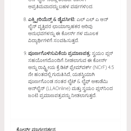
ಅಪ್ರತಿಮವಾದದ್ದು ಬಹಳ ವರ್ಷಗಳಿಂದ.
ಎಕ್ಸ್ಪೀರಿಯೆನ್ಸ್ & ಡೈವರ್ಸಿಟಿ:
ಎಲ್ ಎಲ್ ಎ ಆನ್
ಲೈನ್ ವೃತ್ತಿಪರ ಛಾಯಾಗ್ರಾಹಕರ ಅರಿವು
ಅನುಭವಗಳನ್ನು ಈ ಕೋರ್ಸ್ ಗಳ ಮೂಲಕ
ವಿದ್ಯಾರ್ಥಿಗಳಿಗೆ ಸಂವಹಿಸುತ್ತದೆ.
ಪೂರ್ಣಗೊಳಿಸುವಿಕೆಯ ಪ್ರಮಾಣಪತ್ರ:
ಸ್ವಯಂ ಪ್ಲಸ್
ಸಹಯೋಗದೊಂದಿಗೆ ನೀಡಲಾಗುವ ಈ ಕೋರ್ಸ್
ಅನ್ನು ರಾಷ್ಟ್ರೀಯ ಕ್ರೆ ಡಿಟ್ ಫ್ರೇಮ್‌ವರ್ಕ್ (NCrF) 4.5
ನೇ ಹಂತದಲ್ಲಿ ಗುರುತಿಸಿದೆ, ಯಶಸ್ವಿಯಾಗಿ
ಪೂರ್ಣಗೊಂಡ ನಂತರ ಲೈಟ್ & ಲೈಫ್ ಅಕಾಡೆಮಿ
ಆನ್‌ಲೈನ್ (LLAOnline) ಮತ್ತು ಸ್ವಯಂ ಪ್ಲಸ್‌ನಿಂದ
ಜಂಟಿ ಪ್ರಮಾಣಪತ್ರವನ್ನು ನೀಡಲಾಗುತ್ತದೆ.
ಕೋರ್ಸ್ ಮಾರ್ಗದರ್ಶನ