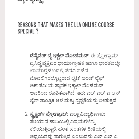
REASONS THAT MAKES THE LLA ONLINE COURSE
SPECIAL ?
ಡೆಸೈನೆಡ್ ಬೈ ಇಕ್ಬಲ್ ಮೋಹಮದ್:
ಈ ಪ್ರೋಗ್ರಾಮ್
ಪ್ರಸಿದ್ಧ ವೃತ್ತಿಪರ ಛಾಯಾಗ್ರಾಹಕ ಹಾಗೂ ಭಾರತದಲ್ಲೇ
ಛಾಯಾಗ್ರಹಣದಲ್ಲಿ ಪದವಿ ಪಡೆದ
ಮೊದಲಿಗರಲ್ಲೊಬ್ಬರಾದ ಲೈಟ್ ಅಂಡ್ ಲೈಫ್
ಅಕಾಡೆಮಿಯ ಸ್ಥಾಪಕ ಇಕ್ಬಾಲ್ ಮೊಹಮದ್
ಅವರಿಂದ ರೂಪಿತವಾಗಿದೆ. ಇದು ಎಲ್ ಎಲ್ ಎ ಆನ್
ಲೈನ್ ತಾಂತ್ರಿಕ ಆಳ ಮತ್ತು ಸ್ಪಷ್ಟತೆಯನ್ನು ನೀಡುತ್ತದೆ.
ಸ್ಟ್ರಕ್ಚರ್ಡ್ ಪ್ರೋಗ್ರಾಮ್:
ಎಲ್ಲಾ ವಿದ್ಯಾರ್ಥಿಗಳೂ
ಸರಿಯಾದ ಹಾದಿಯಲ್ಲಿ ವಿಷಯಗಳನ್ನು
ಕಲಿಯುತ್ತಿದ್ದಾರೆ. ಹಂತ ಹಂತಗಳ ರೀತಿಯಲ್ಲಿ
ಅಧ್ಯಯನವು ಸಾಗುತ್ತಿದೆ ಎಂಬುದನ್ನು ಎಲ್ ಎಲ್ ಎ